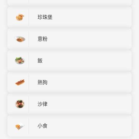
珍珠堡
意粉
飯
熱狗
沙律
小食